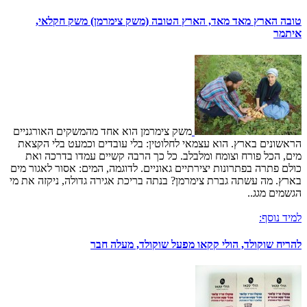
טובה הארץ מאד מאד, הארץ הטובה (משק צימרמן) משק חקלאי,
איתמר
משק צימרמן הוא אחד מהמשקים האורגניים
הראשונים בארץ. הוא עצמאי לחלוטין: בלי עובדים וכמעט בלי הקצאת
מים, הכל פורח וצומח ומלבלב. כל כך הרבה קשיים עמדו בדרכה ואת
כולם פתרה בפתרונות יצירתיים גאוניים. לדוגמה, המים: אסור לאגור מים
בארץ. מה עשתה גברת צימרמן? בנתה בריכת אגירה גדולה, ניקזה את מי
הגשמים מגג..
למיד נוסף:
להריח שוקולד, הולי קקאו מפעל שוקולד, מעלה חבר