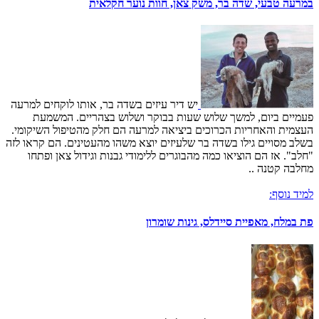
במרעה טבעי, שדה בר, משק צאן, חוות נוער חקלאית
יש דיר עיזים בשדה בר, אותו לוקחים למרעה
פעמיים ביום, למשך שלוש שעות בבוקר ושלוש בצהריים. המשמעת
העצמית והאחריות הכרוכים ביציאה למרעה הם חלק מהטיפול השיקומי.
בשלב מסויים גילו בשדה בר שלעיזים יוצא משהו מהעטינים. הם קראו לזה
"חלב". אז הם הוציאו כמה מהבוגרים ללימודי גבנות וגידול צאן ופתחו
מחלבה קטנה ..
למיד נוסף:
פת במלח, מאפיית סיידלס, גינות שומרון