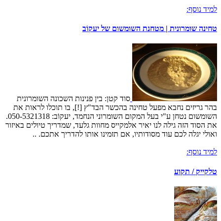
למיד נוסף:
טחינה שומרונית | מטחנת השומשום של יעקוֹב
סוד קטן: בין פנינות השכונה השומרונית
בהר גריזים נחבא מפעל טחינה בהכשר הבד"ץ [!], בו תוכלו לראות את
השומשום נטחן ע"י בעל המקום השומרוני הנחמד, יעקוֹב: 050-5321318.
את הסוד הזה גילה לנו יאיר אלמקייס מחוות גלעד, שמדריך טיולים באיזור
ואולי יגלה לכם עוד מסודותיו, אם תזמינו אותו להדריך אתכם. ..
למיד נוסף:
טלקייק / תקוע