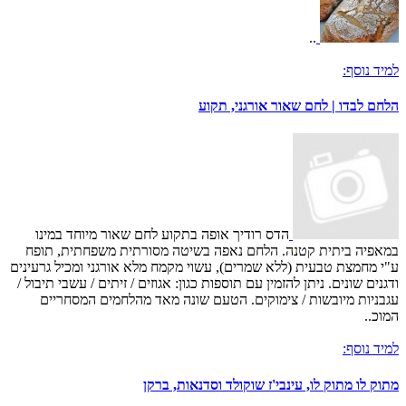
..
למיד נוסף:
הלחם לבדו | לחם שאור אורגני, תקוע
הדס רודיך אופה בתקוע לחם שאור מיוחד במינו
במאפיה ביתית קטנה. הלחם נאפה בשיטה מסורתית משפחתית, תופח
ע"י מחמצת טבעית (ללא שמרים), עשוי מקמח מלא אורגני ומכיל גרעינים
ודגנים שונים. ניתן להזמין עם תוספות כגון: אגוזים / זיתים / עשבי תיבול /
עגבניות מיובשות / צימוקים. הטעם שונה מאד מהלחמים המסחריים
המוכ..
למיד נוסף:
מתוק לו מתוק לו, עינבי'ז שוקולד וסדנאות, ברקן