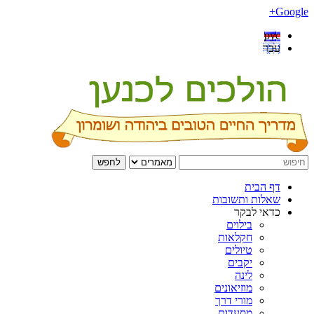
Google+
рус
עבר
לחפש
דף הבית
שאלות ותשובות
כדאי לבקר
בילוים
חקלאות
טיולים
יקבים
לינה
מוזיאונים
מורי דרך
מסעדות