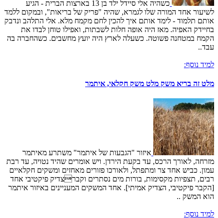
כשהיה אלי סיידל ילד בן 13 בארצות הברית - הגיע
לשיעור אחד המורה שלו לגמרא, שהיה "פריק של בריאות", ובמקום ללמד
אותם תלמוד - לימד אותם איך להכין לחם מקמח מלא. אלי התלהב ונדבק
בחיידק האפיה. מאז היה אופה חלות לשבתות, ואפילו טוחן לבדו את
הקמח במטחנה פשוטה. כשעלה לארץ היה יועץ מחשבים. כשהחברה בה
עבד..
למיד נוסף:
מלט זה בריא משק מלט משק חקלאי, איתמר
איזור "הגבעות של איתמר" משתרע מאיתמר
מזרחה, לאורך הרכס, עד בקעת הירדן. ויש אומרים שהיד נטויה, עד רבת
עמון. כביש אחד צר ומתפתל, ולאורכו פזורים מאחזים ומשקים חקלאיים
רבים, תצפיות מקסימות, בורות מים נסתרים וקברצדיק פיקטיבי אחד
[הקבר פיקטיבי, הצדיק אמיתי]. אחד המשקים המעניינים באיזור איתמר
הוא המשק ..
למיד נוסף: