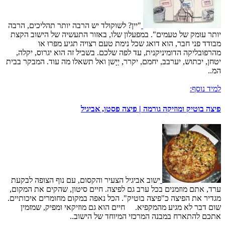
"יין? לשוקולד יש הרבה יותר תהליכים, הרבה
יותר עומק של טעמים". במפעלון שלו, באזור התעשיה של הישוב הקצת
מבודד פני חבר, הוא דואג שכל נימת טעם רצויה תגיע מפּרוּ או
מהרפובליקה הדומיניקנית, עד לפה שלכם. בשביל זה הוא יגרוס, יקלה,
יטחן, יכתוש, יערבב, יחמם, יקרר, יְיָשן ואל תשאלו מה עוד. המבקר בבית
המ..
למיד נוסף:
פיצה בוטיק ומוזיקה גורמה | פיצה פסטו, אביגיל
ישוב אביגיל הצעיר והקסום, עם נוף הצופה לבקעת
ערד, אתם מוזמנים בכל ערב גם לפיצה. חיים סיטון, שהקים את המקום,
מגדיר את הפיצה כ"פיצה בוטיק". הכל נאפה במקום מחומרים איכותיים.
שום דבר לא מגיע מהמקפיא. חיים הוא גם מוזיקאי ומפיק, שמזמין
אתכם להתארח במבנה המרכזי המיוחד של הישוב..