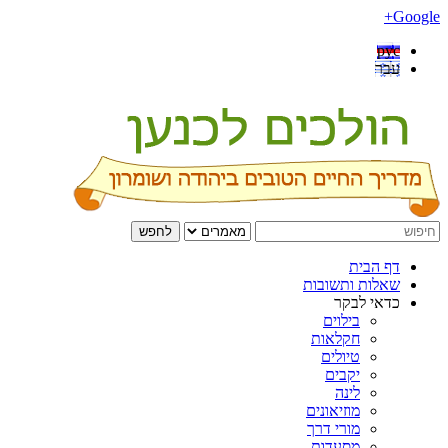
Google+
рус
עבר
לחפש
דף הבית
שאלות ותשובות
כדאי לבקר
בילוים
חקלאות
טיולים
יקבים
לינה
מוזיאונים
מורי דרך
מסעדות