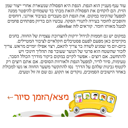
עוד ענף מעניין הוא הגפת. הגפת היא הפסולת שנשארת אחרי ייצור שמן
הזית. הם לוקחים את הפסולת הזאת מבתי בד ששמחים להיפטר ממנה
למפעל שהקימו במקום. את הגפת הם מעבדים בעיבוד אורגני, דוחסים
והופכים לחומר בעירה לתנורי הסקה. עכשיו הם בדיוק מפתחים פחמים
למנגל מאותו חומר. קוראים לזה
olivebar
.
במקום יש גם חממות לגידול ירקות לתצרוכת עצמית של החווה. בחגים
מקיימים כאן מפעם לפעם פסטיבלים חקלאיים לציבור המטיילים.
ביום-יום מי שמגיע לשדה בר צריך לתאם, רצוי אפילו יומיים מראש. צריך
לזכור שהשטח הוא פרטי של הנוער שעובר פה תהליך חינוכי ויש
להתחשב. אם רוצים - אפשר לקיים במקום ביקור מודרך הכולל הסבר,
טעימות, סיור לדיר, למפעל הגפת ולאורוות הסוסים. אם אתם רוצים רק
לקטוף גבינות שלהם על הדרך נסו להתקשר משער החווה או גשו למכולת
באחד הישובים הסמוכים, נוקדים או תקוע. גם שם זה זול וטעים.