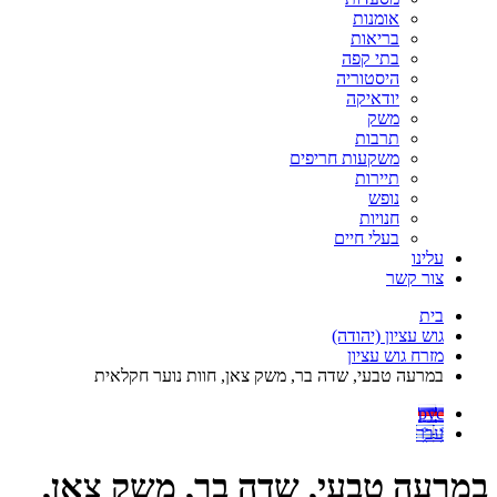
אומנות
בריאות
בתי קפה
היסטוריה
יודאיקה
משק
תרבות
משקעות חריפים
תיירות
נופש
חנויות
בעלי חיים
עלינו
צור קשר
בית
גוש עציון (יהודה)
מזרח גוש עציון
במרעה טבעי, שדה בר, משק צאן, חוות נוער חקלאית
рус
עבר
במרעה טבעי, שדה בר, משק צאן,