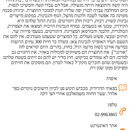
היה קשה והתוצאה היתה מגעילה, אבל הם עבדו קשה והמשיכו לנסות.
כיום המחלבה עברה לבניין יפה שלידו חנות לממכר התוצרת, וביניהן סככה
מזמינה בה אפשר לשבה ולהנות מהצל, הנוף והגבינות. במקום מייצרים
גבינות קשות, רכות, ריבות חלב ויוגורטים. גבינת הדגל שלהם היא
הקידרון, טבעי או בטעמים. במדף הגבינות הרכות תמצאו את הצפתית,
הבולגרית, הלבנה והבורסאן המצויינת. היוגורטים, בטעמי פירות יער,
תותים וטבעי, פשוט מעולים. כל המוצרים שטעמנו מעודנים. אין להם את
הטעם העיזי האופייני לגבינות צאן. בשדה בר חיות 300 עיזים הרועות
במרעה אורגני [שזה מרעה רגיל, בחוץ, בהרים. היום קוראים לזה
"אורגני"]. את התוצרת הם משווקים למכולות באזור, את היוגורט גם
למרכז. הם לא עומדים בביקוש. חוץ מדיר יש להם גם זיתים בשטח שלהם
ובשטחים שהם חוכרים מקק"ל באזור לטרון. הם מוסקים את הזיתים
ומפיקים ממנו שמן זית.
איפה?
בפאתי
ההרודיון
.
מכביש
תקוע
פנו
לכיוון
הישובים
נוקדים
-
כפר
אלדד
.
שער
החווה
משמאלכם
אחרי
חצי
דקה
טלפון
02-9963865
אתר האינטרנט