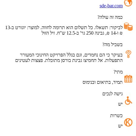
sde-bar.com
כמה זה עולה?
לביקור
:
תשאלו
.
כל
תשלום
הוא
תרומה
לחווה
.
למוצר
:
יוגורט
ב
-13
₪
ו
-14
₪
,
גבינה
250
גר
'
ב
-12.5
ש
"
ח
.
זיל
הזול
בשביל מה?
בעיקר
כי
הם
נחמדים
,
וגם
בגלל
הפרויקט
החינוכי
המעורר
התפעלות.
אל
תחמיצו
ג
בינת
בורסן
מתובלת
.
פצצות
לעטינים
מתי?
תמיד
,
בתיאום
ובנימוס
גישה לנכים
יש
כשרות
יש