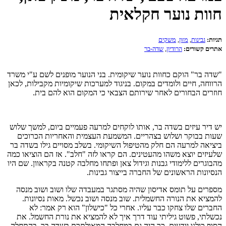
חוות נוער חקלאית
תגיות:
גבינות
,
מזון
,
משקים
אתרים קשורים:
הרודיון
,
שדה-בר
"שדה בר" הוקם כחוות נוער שיקומית. בני הנוער מופנים לשם ע"י משרד
הרווחה, חיים ולומדים במקום. בניגוד למערכות שיקומיות מקבילות, לכאן
חוזרים הבחורים לאחר שירותם הצבאי כי המקום הוא להם בית.
יש דיר עיזים בשדה בר, אותו לוקחים למרעה פעמיים ביום, למשך שלוש
שעות בבוקר ושלוש בצהריים. המשמעת העצמית והאחריות הכרוכים
ביציאה למרעה הם חלק מהטיפול השיקומי. בשלב מסויים גילו בשדה בר
שלעיזים יוצא משהו מהעטינים. הם קראו לזה "חלב". אז הם הוציאו כמה
מהבוגרים ללימודי גבנות וגידול צאן ופתחו מחלבה קטנה בקראוון. שם היו
הנסיונות הראשונים של החברה בייצור גבינות.
מספרים על תומס אדיסון שהיה מסתגר במעבדה שלו ושוב ושוב מנסה
להמציא את הנורה החשמלית. שוב מנסה ושוב נכשל. מאות נסיונות.
החברים שלו צחקו כבר עליו. אחרי כל "כישלון" הוא רק אמר: לא
נכשלתי, פשוט גיליתי עוד דרך איך לא להמציא את נורת החשמל. את
הסוף כולנו יודעים. כך היה גם במחלבה המאולתרת בשדה בר. בהתחלה