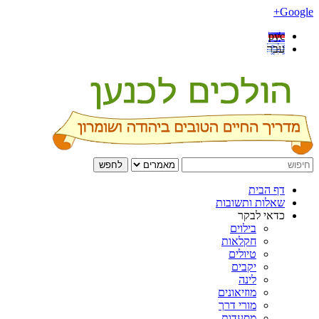
Google+
рус
עבר
לחפש
דף הבית
שאלות ותשובות
כדאי לבקר
בילוים
חקלאות
טיולים
יקבים
לינה
מוזיאונים
מורי דרך
מסעדות