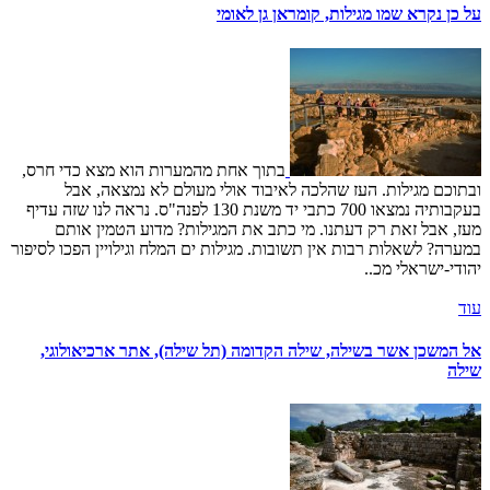
על כן נקרא שמו מגילות, קומראן גן לאומי
בתוך אחת מהמערות הוא מצא כדי חרס,
ובתוכם מגילות. העז שהלכה לאיבוד אולי מעולם לא נמצאה, אבל
בעקבותיה נמצאו 700 כתבי יד משנת 130 לפנה"ס. נראה לנו שזה עדיף
מעז, אבל זאת רק דעתנו. מי כתב את המגילות? מדוע הטמין אותם
במערה? לשאלות רבות אין תשובות. מגילות ים המלח וגילויין הפכו לסיפור
יהודי-ישראלי מכ..
עוד
אל המשכן אשר בשילה, שילה הקדומה (תל שילה), אתר ארכיאולוגי,
שילה