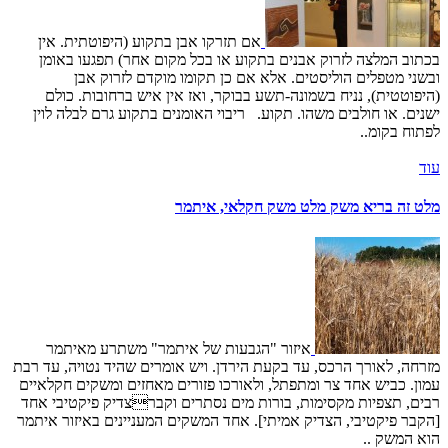
אם תזרקו אבן בתקוע (היפוטתית. אין
בכתוב המלצה לזרוק אבנים בתקוע או בכל מקום אחר) תפגעו באומן
ובשני מטפלים הוליסטים. אלא אם כן תקומו מוקדם לזרוק אבן
(היפוטטית), נניח בשמונה-תשע בבוקר, ואז אין איש ברחובות. כולם
ישנים. או חולבים משהו. תקוע. ריבוי האומנים בתקוע גרם לבלה לוין
לפתוח בקומ..
עוד
מלט זה בריא משק מלט משק חקלאי, איתמר
איזור "הגבעות של איתמר" משתרע מאיתמר
מזרחה, לאורך הרכס, עד בקעת הירדן. ויש אומרים שהיד נטויה, עד רבת
עמון. כביש אחד צר ומתפתל, ולאורכו פזורים מאחזים ומשקים חקלאיים
רבים, תצפיות מקסימות, בורות מים נסתרים וקברצדיק פיקטיבי אחד
[הקבר פיקטיבי, הצדיק אמיתי]. אחד המשקים המעניינים באיזור איתמר
הוא המשק ..