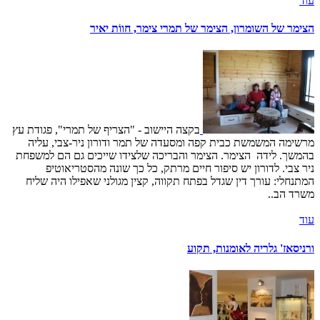
עוד
הצימר של השומרון, הצימר של תמרי צימר, חווֹת יאיר
בקצה היישוב - "הצריף של תמרי", פגודת עץ
מרשימה המשמשת כבית קפה ומסעדה של תמר ודורון ניר-צבי, עליה
בהמשך. לידה הצימר. הצימר והבריכה שלצידו שייכים גם הם למשפחת
ניר צבי. לדורון יש סיפור חיים מרתק, כל כך שונה מהסטריאוטיפ
המתנחלי: עורך דין שגדל בפתח תקווה, קצין מגולני שאפילו היה שליח
משרד הב..
עוד
ורניסאז' גלריה לאומנות, תקוע