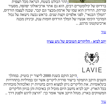
ההר הבולט בשטח, הנראה מכל תצפית
ברדיוס של קילומטרים רבים, הוא גם אתר ארכיאולוגי יפהפה, מסעיר
ומרתק. הרודיון הוא שמו של ארמון-מבצר וגם קבר, שבנה לעצמו הורדוס,
"המלך הבנאי", לפני אלפיים וקצת שנים. בראש גבעה נישאה על גבול
המדבר הקימו אנשיו של המלך הורדוס חומות ענק, וביניהן מבנה
ארכיטקטוני מרגש, ..
עוד
יקב לביא - הליקרים הטובים של גוש עציון
היקב הוקם בשנת 2000 לייצור יין בוטיק. במהלך
השנים היקב התמקד בייצור סדרת ליקרים אשר זכו במדליות בתחרויות
בינלאומיות. את הליקרים ניתן למצוא היום בחנויות יין ואלכוהול מובחרות
בכל הארץ. יקב לביא נחשב היום מוביל הן באיכות והן בגיוון הליקרים
המשווקים בארץ. מנהל היקב אשר אומר כך: "הרצון לרגש ולפנק דרך ..
עוד