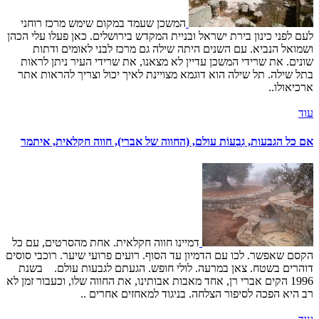
המשכן שעמד במקום שימש מרכז רוחני
לעם לפני כינון בירת ישראל ובניית המקדש בירושלים. כאן פעלו עלי הכהן
ושמואל הנביא. עם השנים היתה שילה גם מרכז לבני לאומים ודתות
שונים. את שרידי המשכן עדיין לא מצאנו, את שרידי העיר ניתן לראות
בתל שילה. תל שילה הוא דוגמא מצויינת לאיך יכול וצריך להראות אתר
ארכיאולו..
עוד
אם כל הגבעות, גִבְעוֹת עולם, (החווה של אברי), חווה חקלאית, איתמר
דמיינו חווה חקלאית. אחת מהסרטים, עם כל
הקסם שאפשר. לכו עם הדמיון עד הסוף. רועים פרועי שיער. רוכבי סוסים
דוהרים בשטח. צאן במרעה. לולי חופש. הגעתם לגבעות עולם. בשנת
1996 הקים אברי רן, אחד מאבות אבותינו, את החווה שלו, וכעבור זמן לא
רב היא הפכה לסיפור הצלחה. בניגוד למאחזים אחרים ..