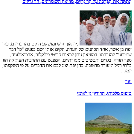
וְנָתַתָּה אֶת-הַבְּרָכָה עַל-הַר גְּרִזִים, מוזיאון השומרונים, הר גריזים
מוזיאון חדש ומושקע הוקם בהר גריזים. כהן
יפת בן אשר, אחד הכהנים של העדה, הקים אותו ושם בפנים "כל דבר
שומרוני" להגדרתו. במוזיאון ניתן לראות פריטי פולקלור, ארכיאולוגיה,
ספר תורה, בגדים ותכשיטים מסורתיים. המפגש עם התרבות העתיקה הזו
בלתי רגיל ומעורר מחשבה. כהן יפת יציג לכם את הדברים על פי השקפתו,
ינמק..
עוד
טיפוס מלכותי, הרודיון גן לאומי