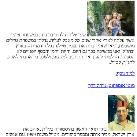
שמי יוליה, נולדתי ברוסיה, במשפחה ציונית
אשר עלתה לארץ אחרי שנים של מאבק לעליה. גדלתי במשפחת טיילים
מושבעת, ומאז שאני זוכרת את עצמי, טיילנו בכל הזדמנות – בארץ
ובחו"ל, ואני ממשיכה בכך גם היום. והיות והזמן והכסף הפנויים לא
הספיקו, החלטתי להפוך את התחביב למקצוע, ולשלב בין אהבתי לארץ,
לתנ"ך, לטיול..
למיד נוסף:
מוטי אוספוווט, מורה דרך
בוגר תואר ראשון בהיסטוריה כללית ,אוהב את
ארץ-ישראל, מכיר אותה ומספר סיפורים. מטייל משנת 1999 עם אנשים