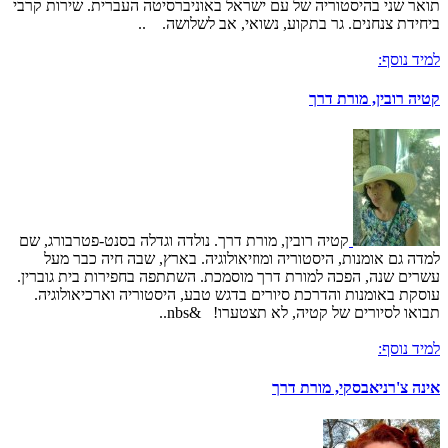
תואר שני בהיסטוריה של עם ישראל באוניברסיטה העברית. שירות קרבי
ביחידת צנחנים. גר בתקוע, נשואי, אב לשלושה. ..
למיד נוסף:
קטיה רובין, מורת דרך
קטיה רובין, מורת דרך. נולדה וגדלה בסנט-פטרבורג, שם
למדה גם אומנות, היסטוריה ומוזיאולוגיה. בארץ, שבה חיה כבר מעל
עשרים שנה, הפכה למורת דרך מוסמכת. השתתפה בחפירות בית גוברין.
עוסקת באומנות והדרכת סיורים בדגש טבע, היסטוריה וארכיאולוגיה.
תבואו לסיורים של קטיה, לא תצטערו! &nbs..
למיד נוסף:
אינה צ'רניאבסקי, מורת דרך