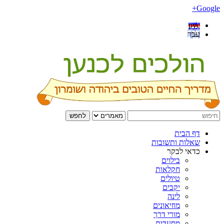
Google+
рус
עבר
לחפש
דף הבית
שאלות ותשובות
כדאי לבקר
בילוים
חקלאות
טיולים
יקבים
לינה
מוזיאונים
מורי דרך
מסעדות