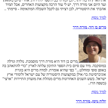
את הארץ הרבה יותר, לכן למדתי בבית ספר לתיירות. אחרי סיום ב-1993
ועד היום אני מורה דרך. יש לי עוד הרבה מקצועות האחרים, אבל תמיד
אהבתי את היסטוריה, לכן רציתי גם לקבל השכלה המתאימה - סיימתי ..
למיד נוסף:
מרים בן דוד, מורת דרך
מרים בן דוד היא מורת דרך מוסמכת. נולדה וגדלה
במוסקבה. מיד עם סיום בית הספר התיכון עלתה לארץ "כדי להתאהב בה
באופן סופי ומוחלט..." כפי שהיא אומרת. למדה מרים היא בוגרת
אוניברסיטת בר-אילן במקצועות היסטוריה של עם ישראל ולימודי ארץ
ישראל. בשש השנים האחרונות מרים מנהלת את מועדון התיירות "ארצי"
(בשפה הרו..
למיד נוסף:
יוליה נוימן, מורת דרך