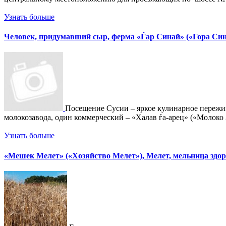
Узнать больше
Человек, придумавший сыр, ферма «Ѓар Синай» («Гора Синай
Посещение Сусии – яркое кулинарное пережива
молокозавода, один коммерческий – «Халав ѓа-арец» («Молоко 
Узнать больше
«Мешек Мелет» («Хозяйство Мелет»), Мелет, мельница здо