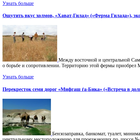
Узнать больше
Ощутить вкус холмов, «Хават-Гилад» («Ферма Гилада»), эк
Между восточной и центральной Сама
о борьбе и сопротивлении. Территорию этой фермы приобрел М
Узнать больше
Перекресток семи дорог «Мифгаш ѓа-Бика» («Встреча в доли
Бензозаправка, банкомат, туалет, миним
центральному местоположению для проезжающих по шоссе № 90»