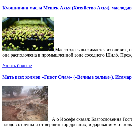
Кувшинчик масла Мешек Ахья (Хозяйство Ахья), маслода
Масло здесь выжимается из оливок, п
она расположена в промышленной зоне соседнего Шилó. Прежде 
Узнать больше
Мать всех холмов «Гивот Олам» («Вечные холмы»), Итамар
«А о Йосефе сказал: Благословенна Госп
плодов от луны и от вершин гор древних, и дарованием от холмо