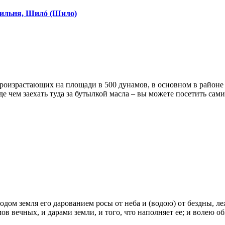
вильня, Шилó (Шило)
роизрастающих на площади в 500 дунамов, в основном в районе 
чем заехать туда за бутылкой масла – вы можете посетить сами 
одом земля его дарованием росы от неба и (водою) от бездны, л
в вечных, и дарами земли, и того, что наполняет ее; и волею об