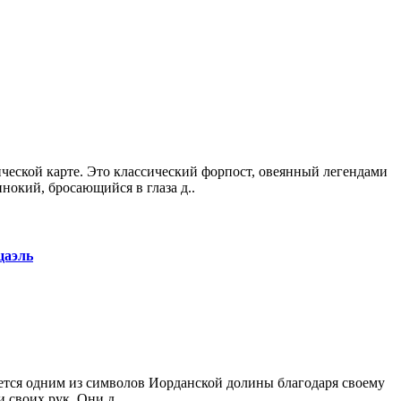
ческой карте. Это классический форпост, овеянный легендами
окий, бросающийся в глаза д..
цаэль
ляется одним из символов Иорданской долины благодаря своему
своих рук. Они д..