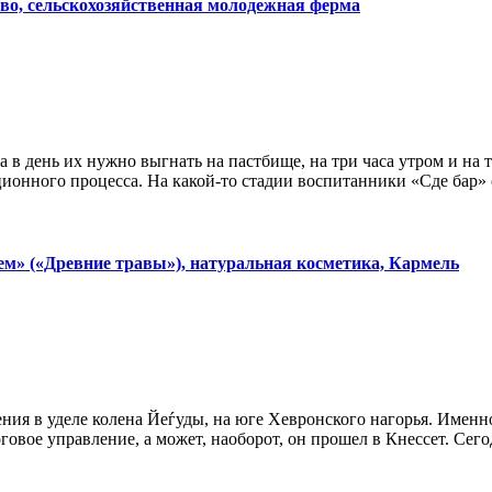
во, сельскохозяйственная молодежная ферма
аза в день их нужно выгнать на пастбище, на три часа утром и на
ционного процесса. На какой-то стадии воспитанники «Сде бар» 
дем» («Древние травы»), натуральная косметика, Кармель
ния в уделе колена Йеѓуды, на юге Хевронского нагорья. Именно
оговое управление, а может, наоборот, он прошел в Кнессет. Сег