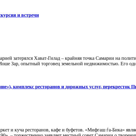
скурсия и встречи
рией затерялся Хават-Гилад – крайняя точка Самарии на полити
оше Зар, опытный торговец земельной недвижимостью. Его один
не»), комплекс ресторанов и дорожных услуг, перекресток П
аркет и куча ресторанов, кафе и буфетов. «Мифгаш ѓа-Бика» яв
, – торжественно заявляет местный совет Самарии о творении 