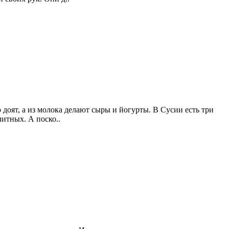
доят, а из молока делают сыры и йогурты. В Сусии есть три
литных. А поско..