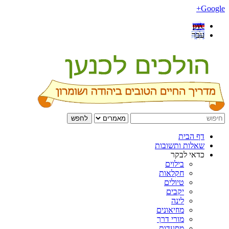
Google+
рус
עבר
לחפש
דף הבית
שאלות ותשובות
כדאי לבקר
בילוים
חקלאות
טיולים
יקבים
לינה
מוזיאונים
מורי דרך
מסעדות