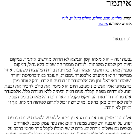
איתמר
תגיות:
בילויים
,
טבע
,
טיולים
,
טיולים ברגל
,
יין
,
לינה
אתרים קשורים:
איתמר
רק תבואו!
גבעת ינוח – הוא מאחז קטן הנמצא לא הרחק מהישוב איתמר. במקום
חיות רק שבעה משפחות. למרות מספר התושבים בלא גדול, המקום
מעניין מאד. כל תושבי המאחז עלו ממדינות ברית המועצות לשעבר. אחד
ממייסדיו הוא המהנדס אלכסנדר גימבורג, העובד באוניברסיטת יהודה
ושומרון באיראל. זמן מה אלכסנדר חי בגבעה זו לבדו, ורק לאחר מכן
בהצטרפו אליו אנשים נוספים. היום הוא מזמין את כולם להכיר את גבעת
ינוח. לאורחים מצפה קבלת פנים חמה וביתית ללא תמורה כלל. אלכסנדר
אינו מורה דרך ואת הפרויקט לקבלת האורחים הוא מארגן בזמנו הפנוי.
לינה לאורחים כאן בחינם! מי שרוצה יכול לתרום לפיתוח המאחז, אך זו
כמובן לא חובה.
אלכסנדר מזמין את אורחיו מהארץ ומחו"ל לנפוש ולעשות שבת בגבעת
ינוח, על הגבעה השקטה, ממנה רואים את נופי עמק שכם. לאורחים
מצפים גם טיולים מרתקים. ביום שישי תוכלו לקבל סיור פרטי ברכב על
גבעות האיתמר (מומלץ ביותר!) ובשבת ניתן להגיע ברגל ל"מצפה שלשת