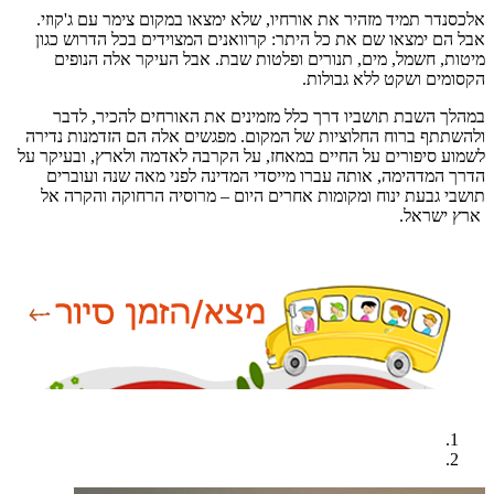
אלכסנדר תמיד מזהיר את אורחיו, שלא ימצאו במקום צימר עם ג'קוזי.
אבל הם ימצאו שם את כל היתר: קרוואנים המצוידים בכל הדרוש כגון
מיטות, חשמל, מים, תנורים ופלטות שבת. אבל העיקר אלה הנופים
הקסומים ושקט ללא גבולות.
במהלך השבת תושביו דרך כלל מזמינים את האורחים להכיר, לדבר
ולהשתתף ברוח החלוציות של המקום. מפגשים אלה הם הזדמנות נדירה
לשמוע סיפורים על החיים במאחז, על הקרבה לאדמה ולארץ, ובעיקר על
הדרך המדהימה, אותה עברו מייסדי המדינה לפני מאה שנה ועוברים
תושבי גבעת ינוח ומקומות אחרים היום – מרוסיה הרחוקה והקרה אל
ארץ ישראל.