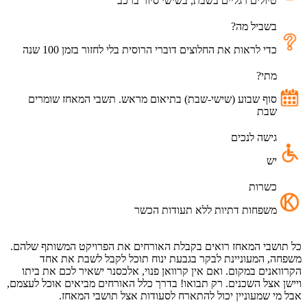
טיולים רגליים בשבת, בשישי סיור ברכב
בשביל מה?
כדי לראות את החלוצים דוברי הרוסית בלי לחזור בזמן 100 שנה
מתי?
סוף שבוע (שישי-שבת) בתיאום מראש. תשבי המאחז שומרים
שבת
גישה לנכים
יש
כשרות
משפחות דתיות ללא תעודות הכשר
כל תושבי המאחז רואים בקבלת האורחים את הפרויקט המשותף שלהם.
משפחה, המעוניינת לבקר בגבעת ינוח תוכל לקבל לשבת את אחד
הקרוואנים במקום. ואם אין קרוואן פנוי, אלכסנר ישאיר לכם את ביתו
ויישן אצל השכנים. רק תבואו! בדרך כלל האורחים מביאים אוכל לעצמם,
אבל מי שמעוניין יכול להתארח לסעודות אצל תושבי המאחז.