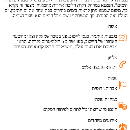
הימים", הנמצא במרחק דקות הליכה אחדות מהמאחז. מצפה זה נקרא
כך, משום שממנו ניתן לראות בימים בהירים בבת אחד את ים התיכון, ים
המלח ואת הכנרת. נוף המשתקף משם מכל הימים הוא עוצר נשימה.
איפה?
בגבעות איתמר. כנסו ליישוב, פנו בכיכר שמאלה וצאו מהשער
האחורי של היישוב, סעו ישר כ-6 קילומטרים מזרחה. תראו
מימינכם את גבעות עולם, ומשמלכם תראו קרוואנים. הגעתם
טלפון
054-3231621 אלכס
שפות
אברית \ רוסית
כמה זה עולה?
חינם! מי שרוצה יכול לתרום לפיתוח המקום
אירועים מיוחדים